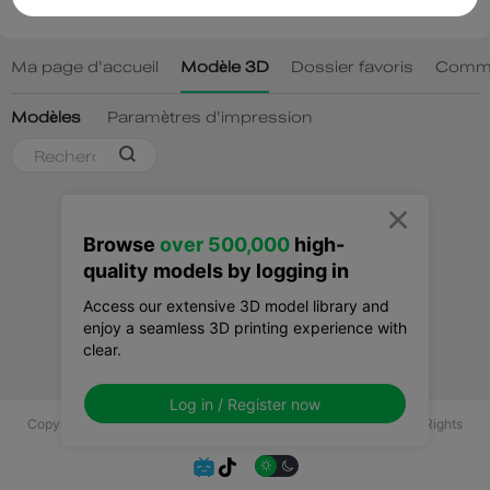

Browse
over 500,000
high-
quality models by logging in
Access our extensive 3D model library and
enjoy a seamless 3D printing experience with
clear.
Log in / Register now
Copyright © 2025 Shenzhen Creality 3D Technology Co., Ltd All Rights
Reserved.

