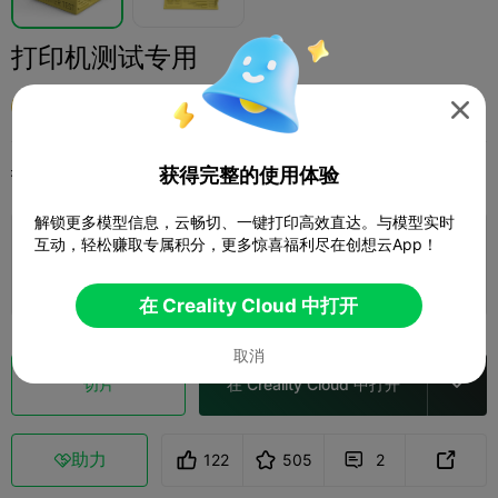
打印机测试专用
我爱3D

获得完整的使用体验
打印配置
添加
3D打印机
测试模型



解锁更多模型信息，云畅切、一键打印高效直达。与模型实时
互动，轻松赚取专属积分，更多惊喜福利尽在创想云App！
添加打印配置

赚取更多积分
在 Creality Cloud 中打开
取消
切片
在 Creality Cloud 中打开

助力
122
505
2


