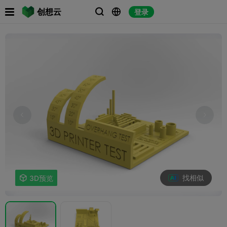

创想云
登录



找相似

3D预览