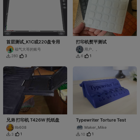
首层测试_K1C或220盘专用
打印机熨平测试
福气大哥的账号
用户。。
3
1
280
6


兄弟 打印机 T426W 托纸盘
Typewriter Torture Test
llb608
Maker_Mike
1
1
3
10

