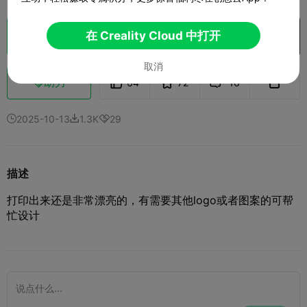
在 Creality Cloud 中打开
切片
在 Creality Cloud 中打开

取消
助力
64
72
16



2025-10-13
1.3K
29



描述
打印出来还是非常漂亮的，有需要其他logo或者图案的可帮
忙设计