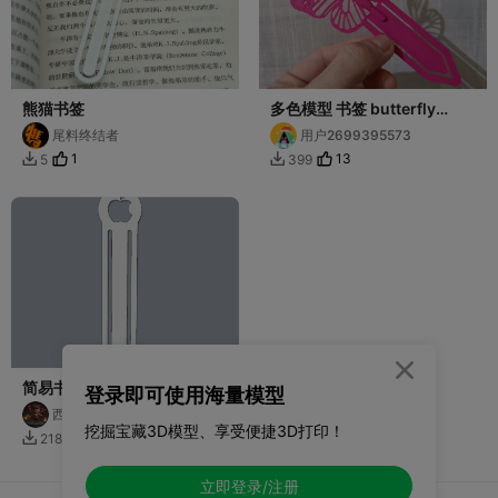
熊猫书签
多色模型 书签 butterfly
bookmark Marcador de
尾料终结者
用户2699395573
libros Mariposa 02
1
13
5
399



简易书签
登录即可使用海量模型
西瓜有点甜
挖掘宝藏3D模型、享受便捷3D打印！
2
218

立即登录/注册