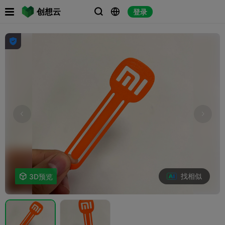

创想云
登录




找相似

3D预览