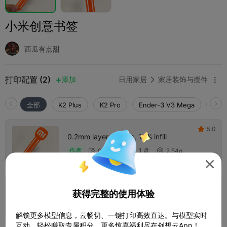
小米创意书签
西瓜有点甜
打印配置 (2)
添加
日用家居
家居装饰与摆件



全部
K2 Plus
K2 Pro
Ender-3 V3 Mega
K2
5.0

0.2mm layer, 2 walls, 15% infill
1 盘
作者
07m 47s
2.54g




0.2mm layer, 2 walls, 15% infill
获得完整的使用体验
1 盘
05m 06s
2.50g



解锁更多模型信息，云畅切、一键打印高效直达。与模型实时
互动，轻松赚取专属积分，更多惊喜福利尽在创想云App！