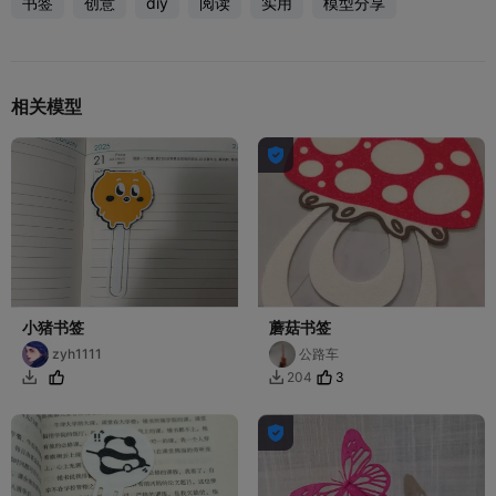
书签
创意
diy
阅读
实用
模型分享
相关模型

小猪书签
蘑菇书签
zyh1111
公路车
3
204


