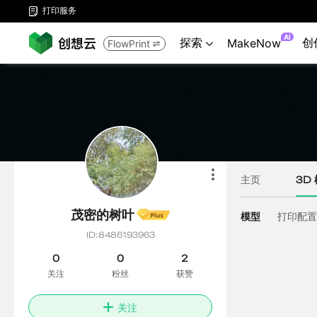
打印服务

AI
探索
创
MakeNow
FlowPrint

