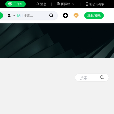
工作台
消息

国际站
创想云App







注册/登录


