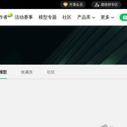

开通会员

建模师专区
作者
活动赛事
模型专题
社区
产品库
更多

