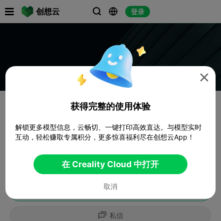

创想云
登录




获得完整的使用体验
解锁更多模型信息，云畅切、一键打印高效直达。与模型实时
互动，轻松赚取专属积分，更多惊喜福利尽在创想云App！
在 Creality Cloud 中打开
取消