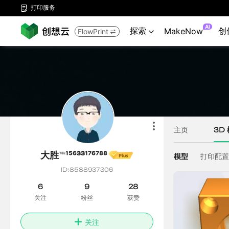
打印服务

AI
探索
创
MakeNow
FlowPrint

