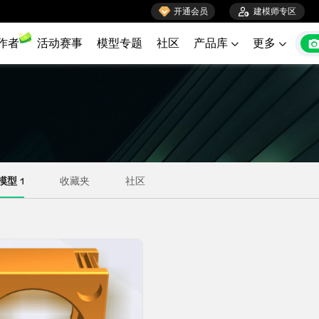

开通会员

建模师专区
作者
活动赛事
模型专题
社区
产品库
更多

