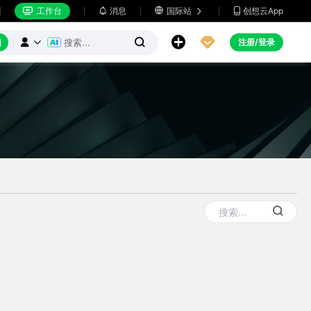
工作台
消息

国际站
创想云App







注册/登录


