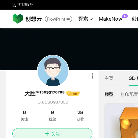
打印服务

AI
探索
创
MakeNow
FlowPrint

