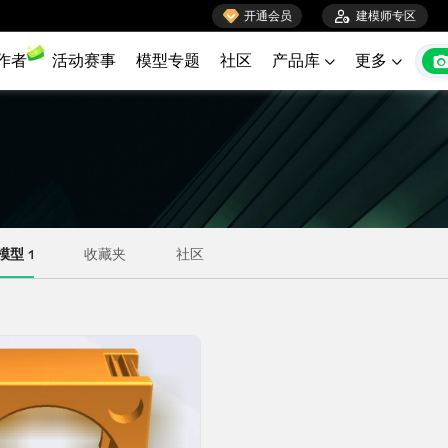

开通会员

建模师专区
作者
活动赛事
模型专题
社区
产品库
更多

