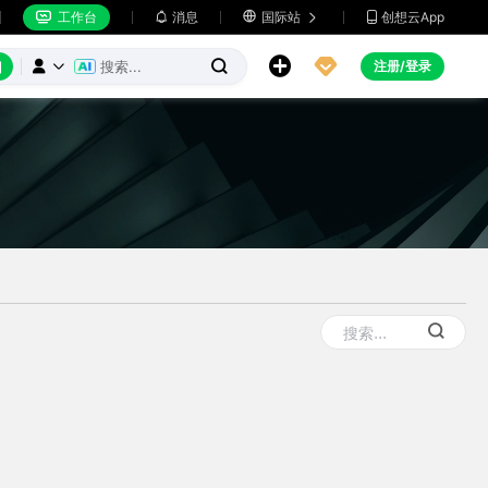
工作台
消息

国际站
创想云App







注册/登录


