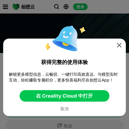

创想云
登录




获得完整的使用体验
解锁更多模型信息，云畅切、一键打印高效直达。与模型实时
互动，轻松赚取专属积分，更多惊喜福利尽在创想云App！
在 Creality Cloud 中打开
取消