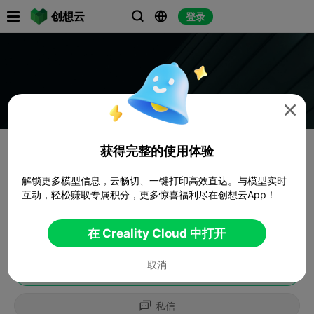

创想云
登录




获得完整的使用体验
解锁更多模型信息，云畅切、一键打印高效直达。与模型实时
互动，轻松赚取专属积分，更多惊喜福利尽在创想云App！
在 Creality Cloud 中打开
取消